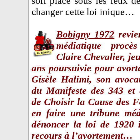
soit placé sous les feux de
changer cette loi inique…
Bobigny 1972
revien
médiatique procè
Claire Chevalier, jeu
ans poursuivie pour avorte
Gisèle Halimi, son avocat
du Manifeste des 343 et 
de Choisir la Cause des F
en faire une tribune méd
dénoncer la loi de 1920 i
recours à l’avortement…