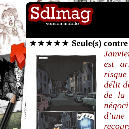
★★★★★
Seule(s) contre 
Janvi
est ar
risque
délit 
de la 
négoci
d’une 
recour