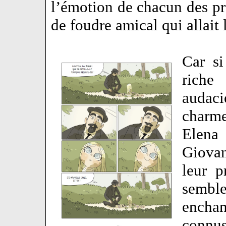
l’émotion de chacun des pro
de foudre amical qui allait 
Car si
riche 
audac
charm
Elena
Giovan
leur p
semble
enchan
connus