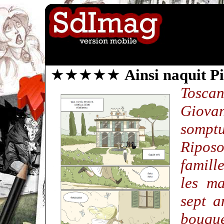
★★★★★
Ainsi naquit P
Tosca
Giovan
somptu
Ripos
famil
les ma
sept a
bouque