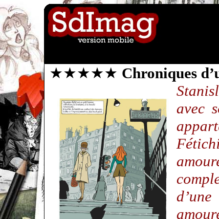
★★★★★
Chroniques d’u
Stanis
avec s
appart
Fétich
amoure
comple
d’une
amoure