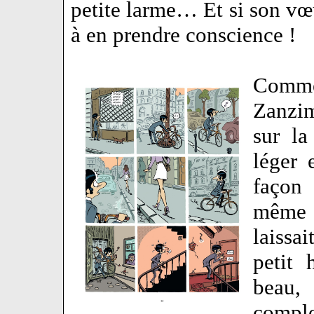
petite larme… Et si son vœu
à en prendre conscience !
Comme
Zanzim
sur la
léger 
façon 
même 
laissa
petit 
beau,
comple