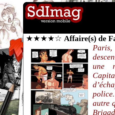
★★★★☆
Affaire(s) de F
Paris
descen
une 
Capit
d’éch
police
autre 
Brigad