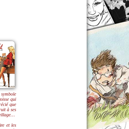
e symbole
oisse qui
récié que
uit à ses
 village…
re et les