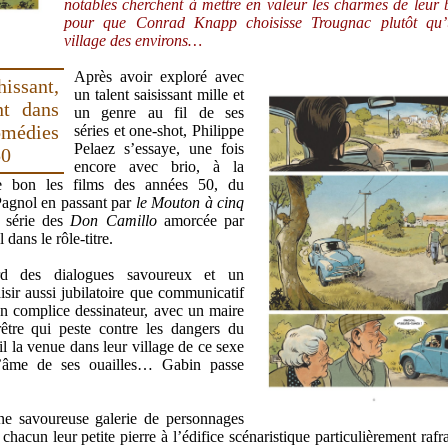
notables cherchent à mettre en valeur les charmes de leur
pour que Conrad Knapp choisisse Trougnac plutôt qu’
village des environs…
Après avoir exploré avec
ssant,
un talent saisissant mille et
ent dans
un genre au fil de ses
édies
séries et one-shot, Philippe
Pelaez s’essaye, une fois
50
encore avec brio, à la
re bon les films des années 50, du
agnol en passant par
le Mouton à cinq
 série des
Don Camillo
amorcée par
dans le rôle-titre.
rd des dialogues savoureux et un
sir aussi jubilatoire que communicatif
son complice dessinateur, avec un maire
être qui peste contre les dangers du
l la venue dans leur village de ce sexe
’âme de ses ouailles… Gabin passe
ne savoureuse galerie de personnages
chacun leur petite pierre à l’édifice scénaristique particulièrement rafr