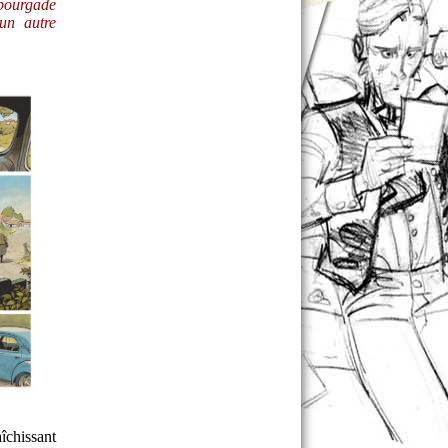
 bourgade
un autre
aîchissant