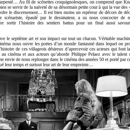
arpenté… Au fil de scénettes croquignolesques, on comprend que Kn
ien se servir de la naïveté de sa désormais petite cour à qui la vue des 
erdre le discernement… Il est bien moins un repéreur de décors de dé
e scénariste, épaulé par le dessinateur, a su nous concocter de 
re sortir l’histoire des sentiers battus pour un final aussi savo
ouve le septième art et son impact sur tout un chacun. Véritable machin
 cinéma nous ouvre les portes d’un monde fantasmé dans lequel on pro
l’histoire de ces villageois désireux d’apercevoir ces acteurs qui font 
t au cinéma et aux acteurs qu’aborde Philippe Pelaez avec le talent 
 envie de nous replonger dans le cinéma des années 50 et porté par c
qué leur temps et surtout leur art de leur empreinte…