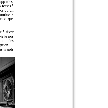
app n’est
« fesses à
cor qu’un
nombreux
ureux que
e à rêver
jette nos
la une des
qu’on lui
es grands