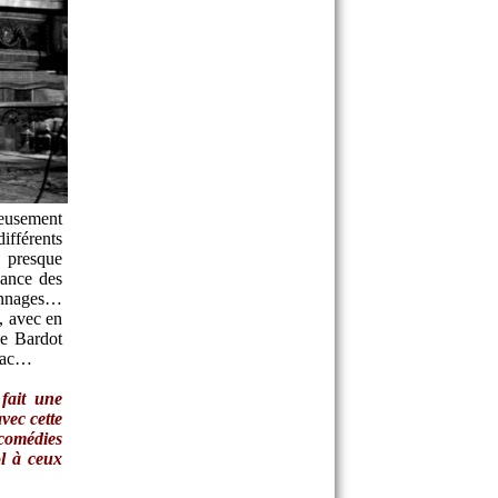
eusement
ifférents
a presque
lance des
onnages…
, avec en
de Bardot
gnac…
fait une
vec cette
comédies
ol à ceux