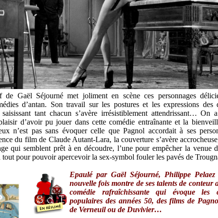
if de Gaël Séjourné met joliment en scène ces personnages délici
dies d’antan. Son travail sur les postures et les expressions des d
st saisissant tant chacun s’avère irrésistiblement attendrissant… On 
 plaisir d’avoir pu jouer dans cette comédie entraînante et la bienveil
eux n’est pas sans évoquer celle que Pagnol accordait à ses pers
ence du film de Claude Autant-Lara, la couverture s’avère accrocheuse
lage qui semblent prêt à en découdre, l’une pour empêcher la venue 
e à tout pour pouvoir apercevoir la sex-symbol fouler les pavés de Trou
Epaulé par Gaël Séjourné, Philippe Pelaez 
nouvelle fois montre de ses talents de conteur a
comédie rafraîchissante qui évoque les 
populaires des années 50, des films de Pagn
de Verneuil ou de Duvivier…