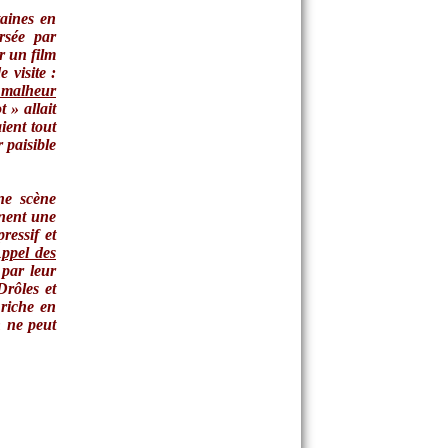
taines en
ersée par
r un film
 visite :
 malheur
 » allait
aient tout
 paisible
ne scène
gnent une
ressif et
Appel des
par leur
Drôles et
 riche en
n ne peut