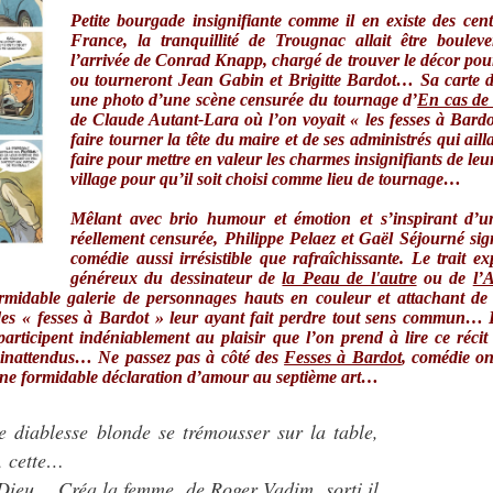
Petite bourgade insignifiante comme il en existe des cen
France, la tranquillité de Trougnac allait être boulev
l’arrivée de Conrad Knapp, chargé de trouver le décor pou
ou tourneront Jean Gabin et Brigitte Bardot… Sa carte de
une photo d’une scène censurée du tournage d’
En cas de
de Claude Autant-Lara où l’on voyait « les fesses à Bardot
faire tourner la tête du maire et de ses administrés qui aill
faire pour mettre en valeur les charmes insignifiants de leur
village pour qu’il soit choisi comme lieu de tournage…
Mêlant avec brio humour et émotion et s’inspirant d’u
réellement censurée, Philippe Pelaez et Gaël Séjourné si
comédie aussi irrésistible que rafraîchissante. Le trait exp
généreux du dessinateur de
la Peau de l'autre
ou de
l’
midable galerie de personnages hauts en couleur et attachant de 
des « fesses à Bardot » leur ayant fait perdre tout sens commun… 
 participent indéniablement au plaisir que l’on prend à lire ce récit
 inattendus… Ne passez pas à côté des
Fesses à Bardot
, comédie o
une formidable déclaration d’amour au septième art…
e diablesse blonde se trémousser sur la table,
, cette…
t Dieu… Créa la femme, de Roger Vadim, sorti il