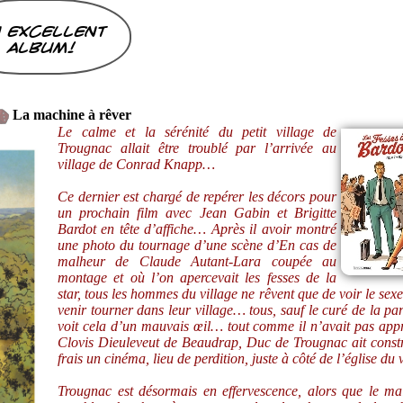
 excellent
album!
La machine à rêver
Le calme et la sérénité du petit village de
Trougnac allait être troublé par l’arrivée au
village de Conrad Knapp…
Ce dernier est chargé de repérer les décors pour
un prochain film avec Jean Gabin et Brigitte
Bardot en tête d’affiche… Après il avoir montré
une photo du tournage d’une scène d’En cas de
malheur de Claude Autant-Lara coupée au
montage et où l’on apercevait les fesses de la
star, tous les hommes du village ne rêvent que de voir le sex
venir tourner dans leur village… tous, sauf le curé de la par
voit cela d’un mauvais œil… tout comme il n’avait pas app
Clovis Dieuleveut de Beaudrap, Duc de Trougnac ait constr
frais un cinéma, lieu de perdition, juste à côté de l’église du
Trougnac est désormais en effervescence, alors que le mai