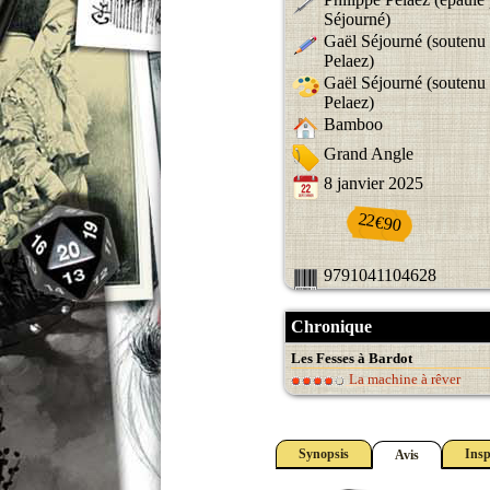
Séjourné)
Gaël Séjourné (soutenu 
Pelaez)
Gaël Séjourné (soutenu 
Pelaez)
Bamboo
Grand Angle
8 janvier 2025
22€90
9791041104628
Chronique
Les Fesses à Bardot
La machine à rêver
Synopsis
Insp
Avis