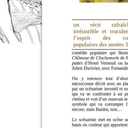
un récit rafraîchi
irrésistible et trucul
l’esprit des com
populaires des années 
comédie populaire qui fleu
Chômeur de Clochemerle
de P
pattes
d’Henri Verneuil ou la
Julien Duvivier, avec Fernandel 
On y retrouve tout d’abo
microcosme décrit avec un plai
par un scénariste inventif et 
qui va se confronter à un pr
cinéma et voit d’un mauvais œi
symbole qui va corrompre l
encore, mais Bardot, non…
Le scénariste met en scène u
hauts en couleur qui apportent 