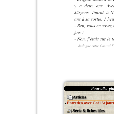
y a deux ans. Avec
Jürgens. Tourné à Ni
ans à sa sortie. 1 heu
- Ben, vous en savez 
fois ?
- Non, j’étais sur le 
dialogue entre Conrad K
Pour aller plus
Articles
Entretien avec Gaël Séjour
Série & fiches liées