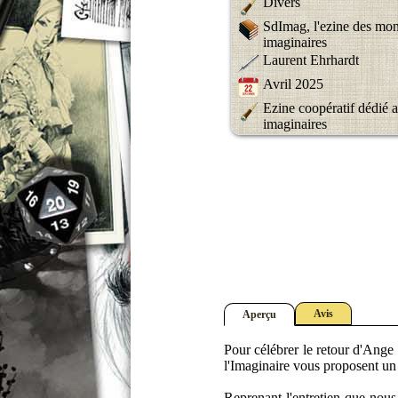
Divers
SdImag, l'ezine des mo
imaginaires
Laurent Ehrhardt
Avril 2025
Ezine coopératif dédié
imaginaires
Avis
Aperçu
Pour célébrer le retour d'Ange L
l'Imaginaire vous proposent un 
Reprenant l'entretien que nous