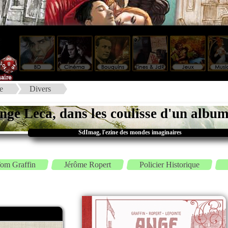
e
Divers
nge Leca, dans les coulisse d'un albu
SdImag, l'ezine des mondes imaginaires
om Graffin
Jérôme Ropert
Policier Historique