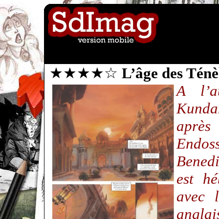
★★★★☆
L’âge des Ténè
A l’a
Kundan
après
Endoss
Benedi
est h
avec l
anglai