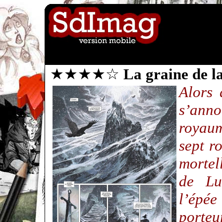
★★★★☆
La graine de l
Alors 
s’an
royaum
sept r
mortel
de Lu
l’épé
porteu