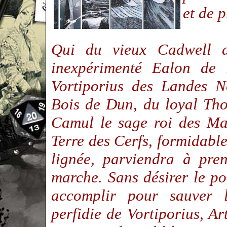
et de p
Qui du vieux Cadwell d
inexpérimenté Ealon de 
Vortiporius des Landes N
Bois de Dun, du loyal Tho
Camul le sage roi des Ma
Terre des Cerfs, formidab
lignée, parviendra à pre
marche. Sans désirer le po
accomplir pour sauver l
perfidie de Vortiporius, Ar