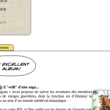
[1/2]
[2/2]
a (*)
p…
iration
 excellent
album!
E"veill" d'une saga...
agons » nous propose de suivre les aventures des membres
 de vierges guerrières, dont la fonction est d’éliminer la
s au sein d’un monde médiéval-fantastique.
’ai vu cette BD, m’être arrêté sur les dessins de Varanda tant