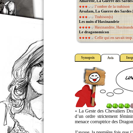
Amarelle, La Guerre des Sardes 
l’ombre de la trahison
Arsalam, La Guerre des Sardes 
Trahison(s)
Les nuits d'Haxinandrie
Haxinandrie, Haxinandr
Le dragonomicon
Celle qui en savait tro
Synopsis
Insp
Avis
un
« La Geste des Chevaliers Dr
d’un ordre strictement féminin
menace corruptrice des Dragon
J’avoue, la première fois que j