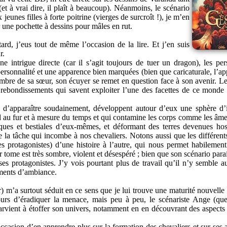
t (et à vrai dire, il plaît à beaucoup). Néanmoins, le scénario
 jeunes filles à forte poitrine (vierges de surcroît !), je m’en
 une pochette à dessins pour mâles en rut.
ard, j’eus tout de même l’occasion de la lire. Et j’en suis
r.
e intrigue directe (car il s’agit toujours de tuer un dragon), les pe
ersonnalité et une apparence bien marquées (bien que caricaturale, l’ap
ombre de sa sœur, son écuyer se remet en question face à son avenir. Le
 rebondissements qui savent exploiter l’une des facettes de ce monde
 d’apparaître soudainement, développent autour d’eux une sphère d’
end au fur et à mesure du temps et qui contamine les corps comme les âme
ques et bestiales d’eux-mêmes, et déformant des terres devenues hos
 la tâche qui incombe à nos chevaliers. Notons aussi que les différents
ses protagonistes) d’une histoire à l’autre, qui nous permet habilemen
r tome est très sombre, violent et désespéré ; bien que son scénario para
ses protagonistes. J’y vois pourtant plus de travail qu’il n’y semble a
ments d’ambiance.
r) m’a surtout séduit en ce sens que je lui trouve une maturité nouvelle
ujours d’éradiquer la menace, mais peu à peu, le scénariste Ange (que
arvient à étoffer son univers, notamment en en découvrant des aspects
ccasion d’en apprendre plus sur la formation des chevaliers et sur ses 