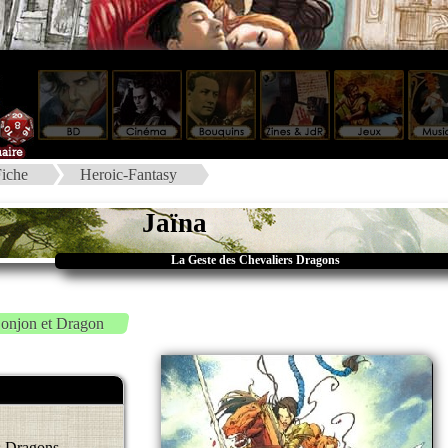
iche
Heroic-Fantasy
Jaïna
La Geste des Chevaliers Dragons
onjon et Dragon
s Dragons