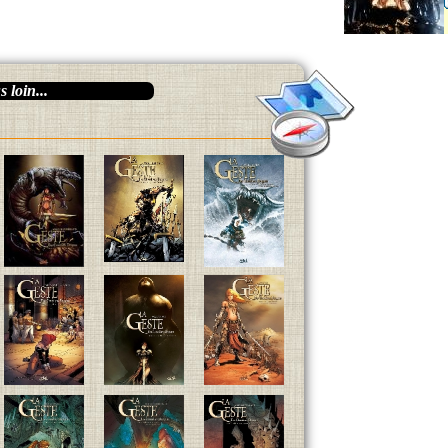
 loin...