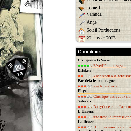
Tome 1
Varanda
Ange
Soleil Porductions
29 janvier 2003
Chroniques
Critique de la Série
E"veill" d'une saga...
Brisken
« Morceau » d’héroïsm
Par-delà les montagnes
une fin ouverte
Ellys
Classique mais convain
Salmyre
Du rythme et de l'action
L'Ennemi
une fresque impression
La Déesse
De la naissance des reli