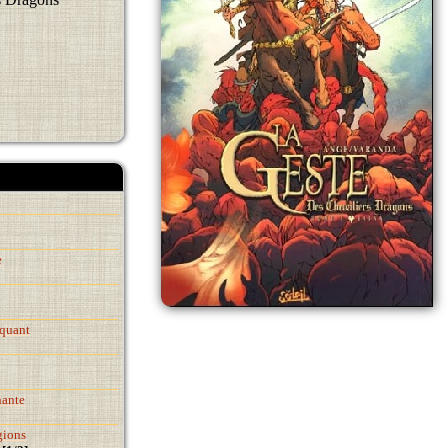
e
quant
nante
gions