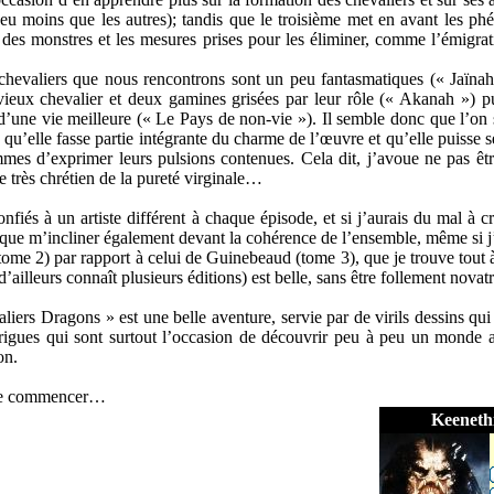
peu moins que les autres); tandis que le troisième met en avant les p
 des monstres et les mesures prises pour les éliminer, comme l’émigrat
.
chevaliers que nous rencontrons sont un peu fantasmatiques (« Jaïnah 
 vieux chevalier et deux gamines grisées par leur rôle (« Akanah ») p
d’une vie meilleure (« Le Pays de non-vie »). Il semble donc que l’on 
 qu’elle fasse partie intégrante du charme de l’œuvre et qu’elle puisse se
mmes d’exprimer leurs pulsions contenues. Cela dit, j’avoue ne pas êtr
 très chrétien de la pureté virginale…
nfiés à un artiste différent à chaque épisode, et si j’aurais du mal à cr
que m’incliner également devant la cohérence de l’ensemble, même si j
(tome 2) par rapport à celui de Guinebeaud (tome 3), que je trouve tout à
’ailleurs connaît plusieurs éditions) est belle, sans être follement novatr
iers Dragons » est une belle aventure, servie par de virils dessins qui
trigues qui sont surtout l’occasion de découvrir peu à peu un monde a
on.
 que commencer…
Keeneth