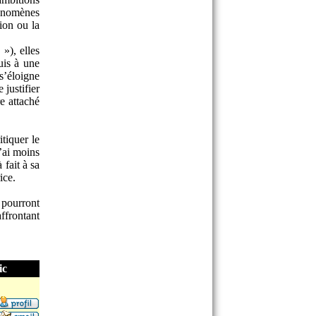
hénomènes
ion ou la
»), elles
uis à une
s’éloigne
 justifier
e attaché
itiquer le
’ai moins
 fait à sa
ice.
 pourront
ffrontant
ic