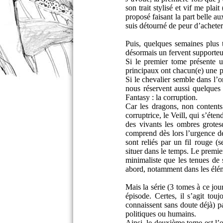
son trait stylisé et vif me plai
proposé faisant la part belle aux
suis détourné de peur d’acheter
Puis, quelques semaines plus t
désormais un fervent supporteu
Si le premier tome présente un
principaux ont chacun(e) une p
Si le chevalier semble dans l’
nous réservent aussi quelques
Fantasy : la corruption.
Car les dragons, non contents
corruptrice, le Veill, qui s’ét
des vivants les ombres grotes
comprend dès lors l’urgence de
sont reliés par un fil rouge (
situer dans le temps. Le premie
minimaliste que les tenues de 
abord, notamment dans les élé
Mais la série (3 tomes à ce jou
épisode. Certes, il s’agit to
connaissent sans doute déjà) p
politiques ou humains.
Ainsi, le deuxième tome est l’o