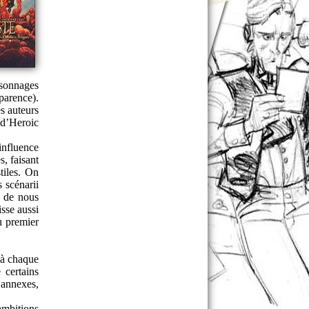
rsonnages
parence).
s auteurs
 d’Heroic
influence
s, faisant
tiles. On
 scénarii
t de nous
isse aussi
u premier
 à chaque
 certains
 annexes,
ambitions