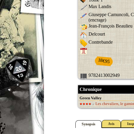
Max Landis
Giuseppe Camuncoli, Cl
(encrage)
Jean-François Beaulieu
Delcourt
Contrebande
18€95
9782413002949
Chronique
Green Valley
Les chevaliers, le gamin e
Avis
Insp
Synopsis