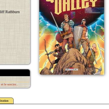
iff Rathburn
t le sorcier...
iration