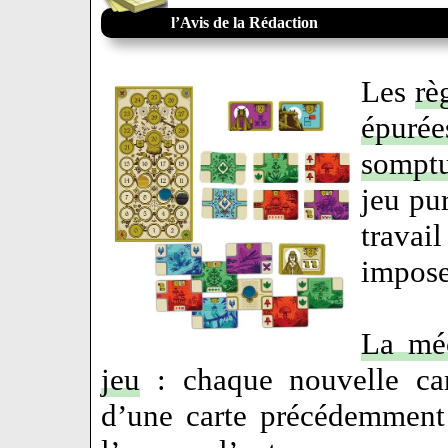
l’Avis de la Rédaction
Les
rè
épurée
sompt
jeu pu
trava
impos
La mé
jeu
: chaque nouvelle ca
d’une carte précédemment