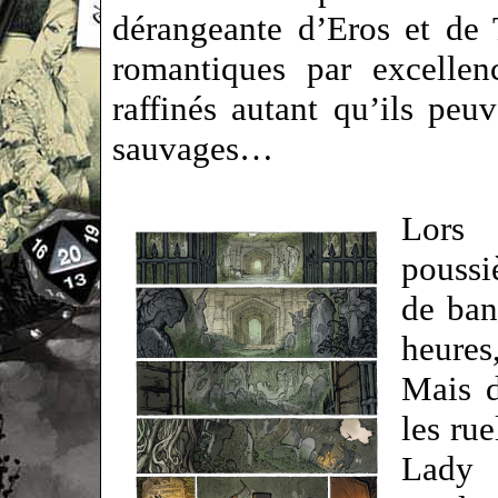
dérangeante d’Eros et de 
romantiques par excellen
raffinés autant qu’ils peuv
sauvages…
Lors 
poussi
de ban
heures
Mais d
les rue
Lady 