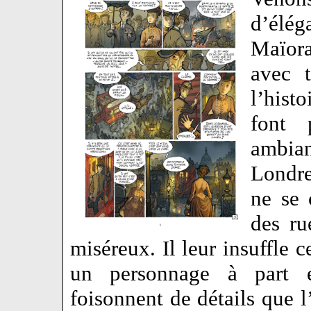
d’élé
Maïora
avec t
l’hist
font 
ambian
Londre
ne se 
des ru
miséreux. Il leur insuffle c
un personnage à part e
foisonnent de détails que l