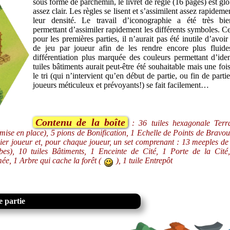
sous forme de parchemin, le livret de règle (16 pages) est gl
assez clair. Les règles se lisent et s’assimilent assez rapidem
leur densité. Le travail d’iconographie a été très bi
permettant d’assimiler rapidement les différents symboles. C
pour les premières parties, il n’aurait pas été inutile d’avoi
de jeu par joueur afin de les rendre encore plus flui
différentiation plus marquée des couleurs permettant d’ident
tuiles bâtiments aurait peut-être été souhaitable mais une foi
le tri (qui n’intervient qu’en début de partie, ou fin de parti
joueurs méticuleux et prévoyants!) se fait facilement…
Contenu de la boîte
: 36 tuiles hexagonale Terr
a mise en place), 5 pions de Bonification, 1 Echelle de Points de Bravou
er joueur et, pour chaque joueur, un set comprenant : 13 meeples de
ubes), 10 tuiles Bâtiments, 1 Enceinte de Cité, 1 Porte de la Cité
, 1 Arbre qui cache la forêt (
), 1 tuile Entrepôt
 partie