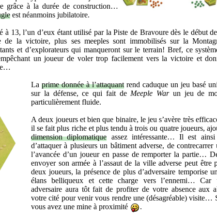
ire grâce à la durée de construction…
ugle
est néanmoins jubilatoire.
 à 13, l’un d’eux étant utilisé par la Piste de Bravoure dès le début d
 de la victoire, plus ses meeples sont immobilisés sur la Montag
ts et d’explorateurs qui manqueront sur le terrain! Bref, ce systè
empêchant un joueur de voler trop facilement vers la victoire et do
ire…
La
prime donnée à l’attaquant
rend caduque un jeu basé un
sur la défense, ce qui fait de
Meeple War
un jeu de mo
particulièrement fluide.
A deux joueurs et bien que binaire, le jeu s’avère très effic
il se fait plus riche et plus tendu à trois ou quatre joueurs, aj
dimension diplomatique
assez intéressante… Il est ainsi
d’attaquer à plusieurs un bâtiment adverse, de contrecarrer
l’avancée d’un joueur en passe de remporter la partie… De
envoyer son armée à l’assaut de la ville adverse peut être 
deux joueurs, la présence de plus d’adversaire temporise u
élans belliqueux et cette charge vers l’ennemi… Car 
adversaire aura tôt fait de profiter de votre absence aux 
votre cité pour venir vous rendre une (désagréable) visite… S
vous avez une mine à proximité
.