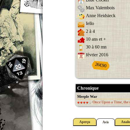
Max Valembois
Anne Heidsieck
Iello
2 à 4
10 ans et +
30 à 60 mn
février 2016
26€90
Chronique
Meeple War
Once Upon a Time, the 
Aperçu
Analo
Avis