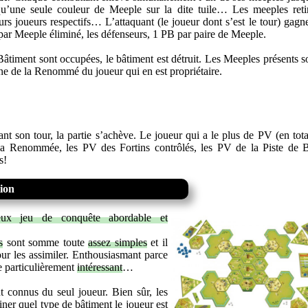
qu’une seule couleur de Meeple sur la dite tuile… Les meeples reti
eurs joueurs respectifs… L’attaquant (le joueur dont s’est le tour) gagn
ar Meeple éliminé, les défenseurs, 1 PB par paire de Meeple.
 Bâtiment sont occupées, le bâtiment est détruit. Les Meeples présents s
e de la Renommé du joueur qui en est propriétaire.
nt son tour, la partie s’achève. Le joueur qui a le plus de PV (en total
 Renommée, les PV des Fortins contrôlés, les PV de la Piste de B
s!
tion
ieux jeu de conquête abordable et
s
sont somme toute
assez simples
et il
our les assimiler. Enthousiasmant parce
e particulièrement
intéressant
…
t connus du seul joueur. Bien sûr, les
ner quel type de bâtiment le joueur est