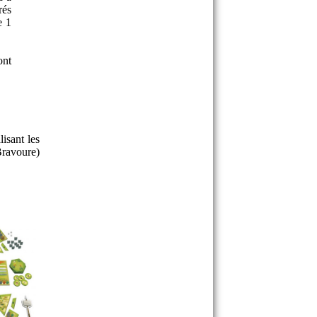
rés
e 1
ont
isant les
ravoure)