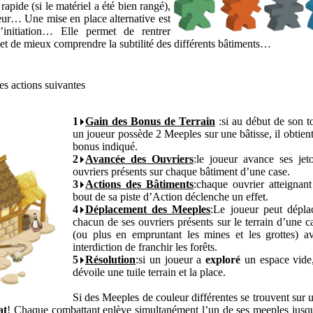
apide (si le matériel a été bien rangé),
eur… Une mise en place alternative est
’initiation… Elle permet de rentrer
 et de mieux comprendre la subtilité des différents bâtiments…
es actions suivantes
1
Gain des Bonus de Terrain
:si au début de son t
un joueur possède 2 Meeples sur une bâtisse, il obtient
bonus indiqué.
2
Avancée des Ouvriers
:le joueur avance ses jet
ouvriers présents sur chaque bâtiment d’une case.
3
Actions des Bâtiments
:chaque ouvrier atteignant
bout de sa piste d’Action déclenche un effet.
4
Déplacement des Meeples
:Le joueur peut dépla
chacun de ses ouvriers présents sur le terrain d’une c
(ou plus en empruntant les mines et les grottes) a
interdiction de franchir les forêts.
5
Résolution
:si un joueur a
exploré
un espace vide,
dévoile une tuile terrain et la place.
Si des Meeples de couleur différentes se trouvent sur 
at
! Chaque combattant enlève simultanément l’un de ses meeples jusq