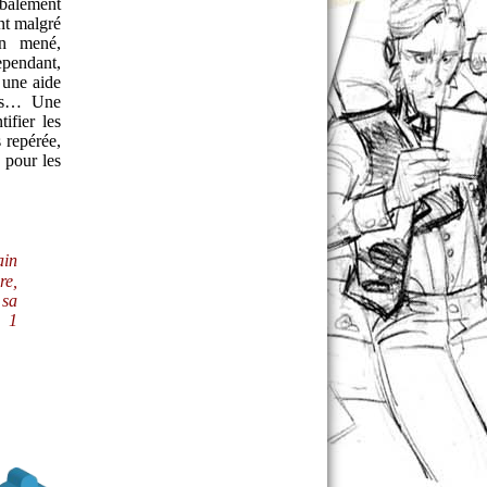
obalement
ent malgré
en mené,
ependant,
r une aide
des… Une
ifier les
s repérée,
e pour les
ain
re,
 sa
, 1