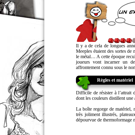
un e
Il y a de cela de longues anné
Meeples étaient des sortes de 
le métal… A cette époque recul
joueurs vont incarner un de
affrontement connu sous le 
Règles et matériel
Difficile de résister à l’attra
dont les couleurs distillent u
La boîte regorge de matériel, m
très joliment illustrés, plat
dépourvue de thermoformage ma