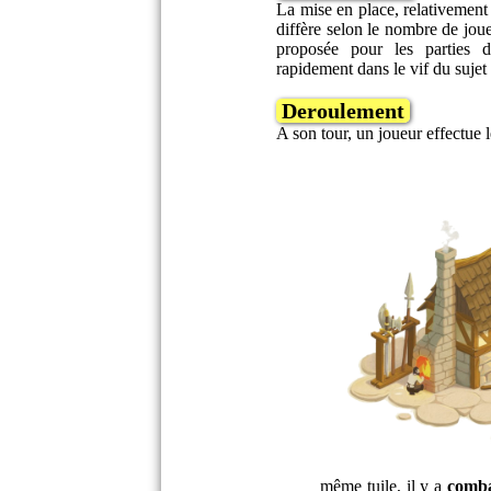
La mise en place, relativement r
diffère selon le nombre de jou
proposée pour les parties d
rapidement dans le vif du sujet
Deroulement
A son tour, un joueur effectue l
même tuile, il y a
comb