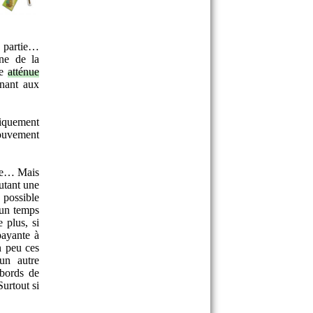
e partie…
ne de la
me
atténue
nnant aux
iquement
uvement
ace… Mais
outant une
 possible
 un temps
 plus, si
payante à
n peu ces
un autre
abords de
urtout si