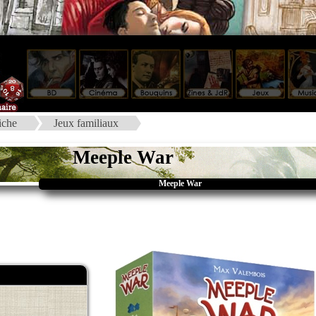
iche
Jeux familiaux
Meeple War
Meeple War