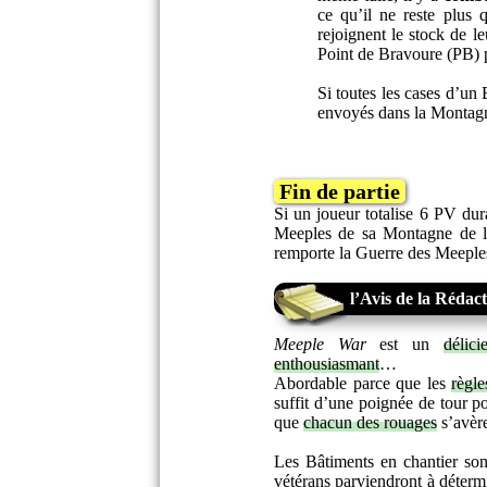
ce qu’il ne reste plus 
rejoignent le stock de l
Point de Bravoure (PB) p
Si toutes les cases d’un
envoyés dans la Montagn
Fin de partie
Si un joueur totalise 6 PV dura
Meeples de sa Montagne de la
remporte la Guerre des Meeple
l’Avis de la Rédac
Meeple War
est un
délic
enthousiasmant
…
Abordable parce que les
règle
suffit d’une poignée de tour p
que
chacun des rouages
s’avèr
Les Bâtiments en chantier son
vétérans parviendront à détermi