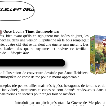
xcellent jeu!
Once Upon a Time, the meeple war
es, bien avant qu’ils en rejoignent nos boîtes de jeux, les
mechas, dans une version lilliputienne où le bois remplaçait
ée, quatre cité-état se livraient une guerre sans merci… Les
s leaders des quatre royaumes et revivre ce terrifiant
nom de…
Meeple War
…
it de l’illustration de couverture dessinée par Anne Heidsieck
ne atmosphère de conte de fée pour le moins appréciable…
eeples (de petites tailles mais très typés), hexagones de terrains et de
eaux individuels, marqueurs et cubes se sont donnés rendez-vous dans 
is pleines de sachets pour ranger tout ce matériel…
Introduit par un pitch présentant la Guerre de Meeples et