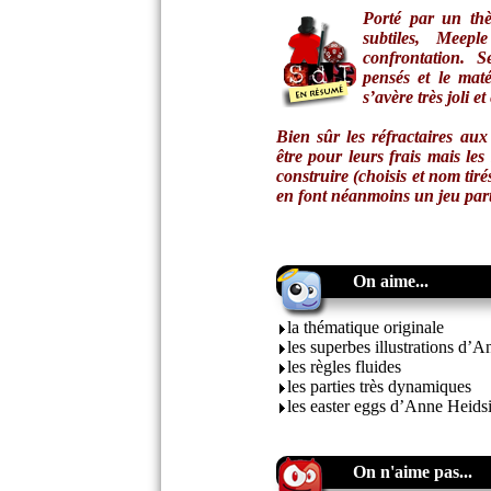
Porté par un thè
subtiles,
Meepl
confrontation. S
pensés et le maté
s’avère très joli 
Bien sûr les réfractaires au
être pour leurs frais mais les 
construire (choisis et nom tiré
en font néanmoins un jeu part
On aime...
la thématique originale
les superbes illustrations d’
les règles fluides
les parties très dynamiques
les easter eggs d’Anne Heidsi
On n'aime pas...