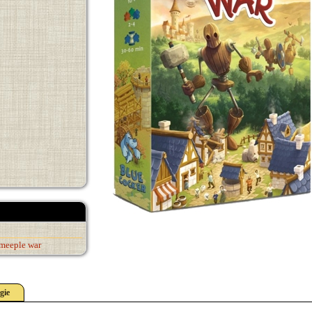
meeple war
gie