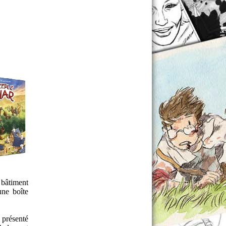
 bâtiment
une boîte
 présenté