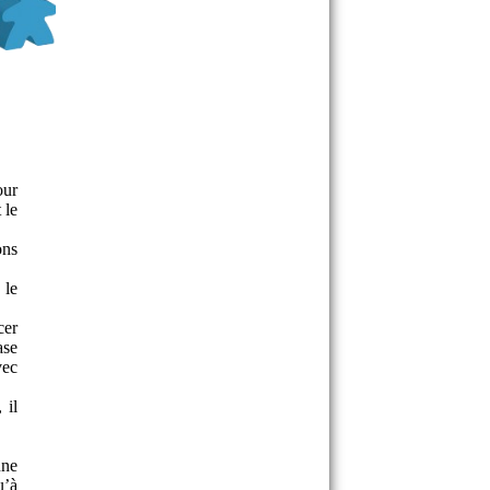
our
 le
ons
 le
cer
ase
vec
 il
une
u’à