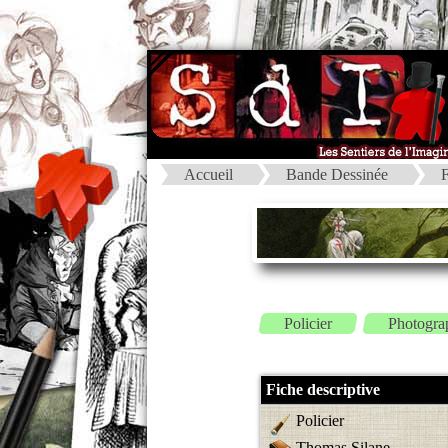
Accueil
Bande Dessinée
F
Policier
Photogra
Fiche descriptive
Policier
Thomas Silane