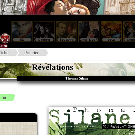
iche
Policier
Révélations
Thomas Silane
phie