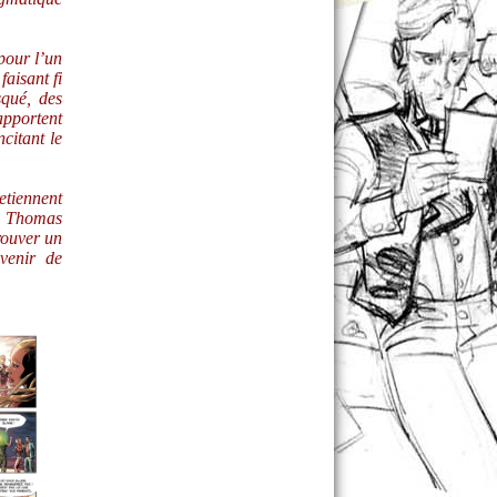
pour l’un
faisant fi
squé, des
apportent
citant le
retiennent
u, Thomas
rouver un
venir de