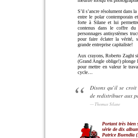
meurtre lorsqu’est photograph
S’il s’ancre résolument dans la 
entre le polar contemporain et
forte à Silane et lui permett
contenus dans le coffre du t
personnages antisystèmes trucu
pour faire éclater la vérité, 
grande entreprise capitaliste!
Aux crayons, Roberto Zaghi si
(Grand Angle oblige!) plonge le
pour mettre en valeur le trava
cycle…
Disons qu’il se croit
de redistribuer aux p
Thomas Silane
Portant très bie
série de dix albu
Patrice Buendia (