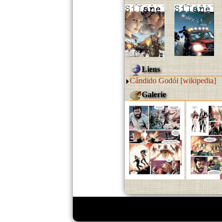
Liens
Cândido Godói [wikipedia]
Galerie