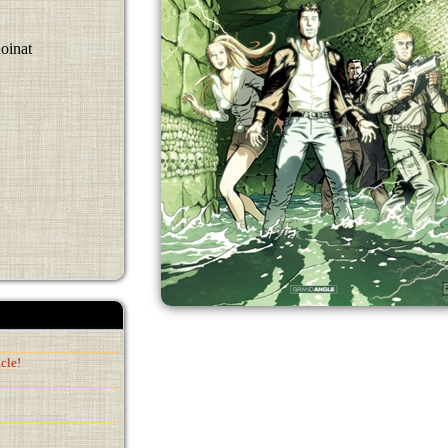
oinat
cle!