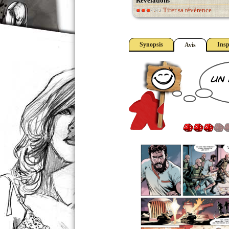
Révélations
Tirer sa révérence
Synopsis
Insp
Avis
un 