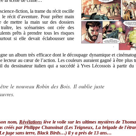
iée la scène de crime…
science-fiction, la trame du récit oscille
 le récit d’aventure. Pour prêter main
re de mettre la main sur des dossiers
raître, les scénaristes ont crée des
lents prêts à prendre tous les risques
surtout si elle devait éclabousser une
gne un album très efficace dont le découpage dynamique et cinémato
 lecteur au cœur de l’action. Les couleurs auraient gagné à être plus tr
il du dessinateur italien qui a succédé à Yves Lécossois à partir du 
 être le nouveau Robin des Bois. Il oublie juste
auvres.
n son nom,
Révélations
lève le voile sur les ultimes mystères de Thoma
ms créés par Philippe Chanoinat (
Les Teigneux
,
La brigade de l'étra
Le juge sans terre
,
Black Birds
…) il y a près de 13 ans…