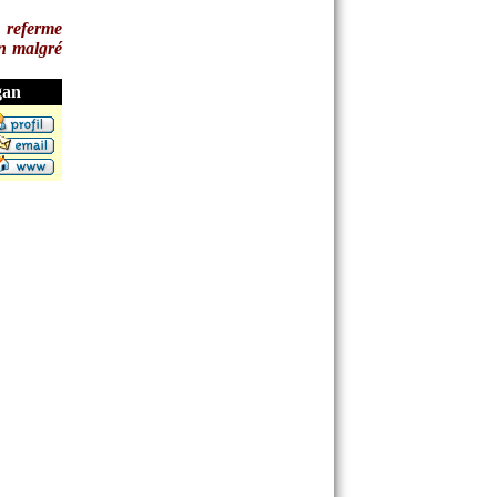
e referme
en malgré
gan