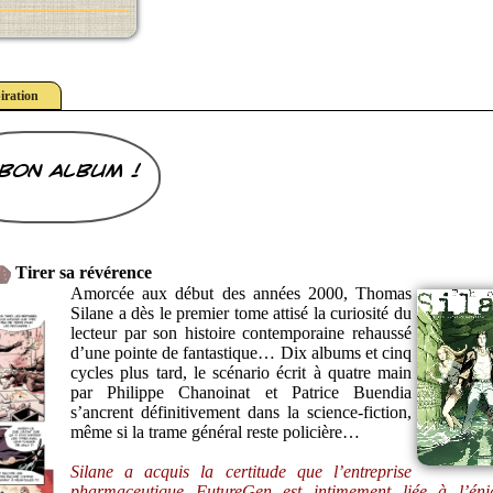
iration
bon album !
Tirer sa révérence
Amorcée aux début des années 2000, Thomas
Silane a dès le premier tome attisé la curiosité du
lecteur par son histoire contemporaine rehaussé
d’une pointe de fantastique… Dix albums et cinq
cycles plus tard, le scénario écrit à quatre main
par Philippe Chanoinat et Patrice Buendia
s’ancrent définitivement dans la science-fiction,
même si la trame général reste policière…
Silane a acquis la certitude que l’entreprise
pharmaceutique FutureGen est intimement liée à l’éni