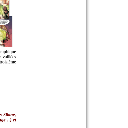
graphique
availlées
troisième
s Silane,
nge
…) et