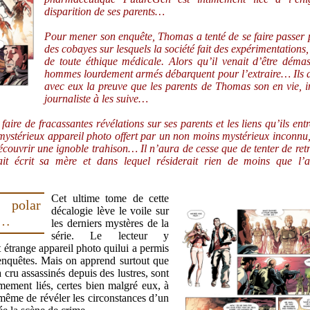
disparition de ses parents…
Pour mener son enquête, Thomas a tenté de se faire passer 
des cobayes sur lesquels la société fait des expérimentations, 
de toute éthique médicale. Alors qu’il venait d’être déma
hommes lourdement armés débarquent pour l’extraire… Ils 
avec eux la preuve que les parents de Thomas son en vie, in
journaliste à les suive…
faire de fracassantes révélations sur ses parents et les liens qu’ils ent
ystérieux appareil photo offert par un non moins mystérieux inconn
écouvrir une ignoble trahison… Il n’aura de cesse que de tenter de ret
it écrit sa mère et dans lequel résiderait rien de moins que l’a
Cet ultime tome de cette
 polar
décalogie lève le voile sur
e…
les derniers mystères de la
série. Le lecteur y
 étrange appareil photo quilui a permis
enquêtes. Mais on apprend surtout que
cru assassinés depuis des lustres, sont
imement liés, certes bien malgré eux, à
même de révéler les circonstances d’un