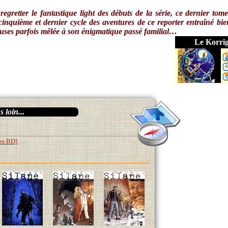
egretter le fantastique light des débuts de la série, ce dernier tom
e cinquième et dernier cycle des aventures de ce reporter entraîné bi
uses parfois mêlée à son énigmatique passé familial…
Le Korri
 loin...
ens BD]