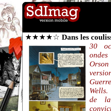
★★★★☆
Dans les couli
30 oc
ondes
Orson
versi
Guerr
Wells.
de la
convic