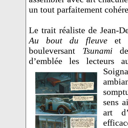
un tout parfaitement cohér
Le trait réaliste de Jean-D
Au bout du fleuve
et d
bouleversant
Tsunami
de 
d’emblée les lecteurs a
Soign
ambia
somptu
sens a
art d
effic