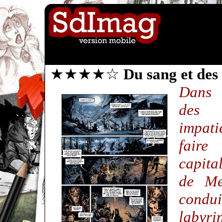
★★★★☆
Du sang et des
Dans 
des 
impat
faire
capita
de Me
condui
labyri