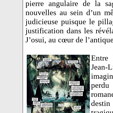
pierre angulaire de la s
nouvelles au sein d’un m
judicieuse puisque le pill
justification dans les révé
J’osui, au cœur de l’antiqu
Entre 
Jean-L
imagin
perdu
roman
desti
tragi