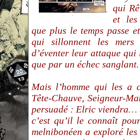
qui Rê
et les
que plus le temps passe e
qui sillonnent les mers
d’éventer leur attaque qui 
que par un échec sanglan
Mais l’homme qui les a c
Tête-Chauve, Seigneur-Mar
persuadé : Elric viendra… S
c’est qu’il le connaît pou
melnibonéen a exploré les 