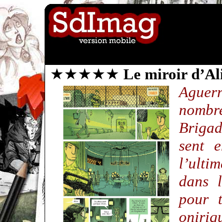
★★★★★
Le miroir d’Al
Ague
nombr
Briga
sent e
l’ulti
dans l
pour t
oniriq