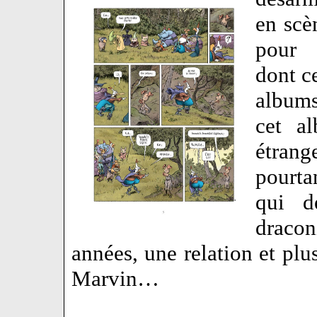
en scè
pour c
dont c
albums
cet a
étran
pourta
qui d
draco
années, une relation et plu
Marvin…