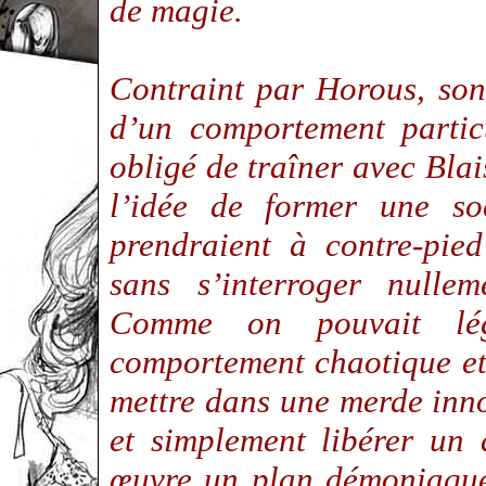
de magie.
Contraint par Horous, son
d’un comportement partic
obligé de traîner avec Bla
l’idée de former une so
prendraient à contre-pie
sans s’interroger nulle
Comme on pouvait légi
comportement chaotique et 
mettre dans une merde inn
et simplement libérer un
œuvre un plan démoniaqu