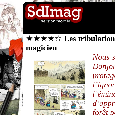
★★★★☆
Les tribulatio
magicien
Nous s
Donj
protag
l’ig
l’émin
d’appr
forêt 