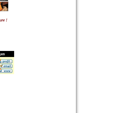
ure !
gan