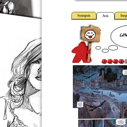
Synopsis
Insp
Avis
un