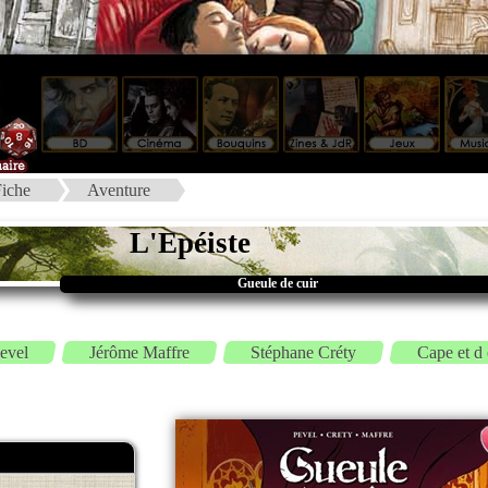
iche
Aventure
L'Epéiste
Gueule de cuir
Pevel
Jérôme Maffre
Stéphane Créty
Cape et d