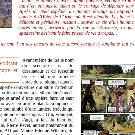
l’heure, le bretteur œuvre comme duelliste, vendant sa la
qui n’en ont pas le talent ou le courage de défendre leur
Après un duel expédié, un homme étrange lui apprend q
convié à l’Hôtel de l’Orme où il est attendu. Là, lui est 
délicate et périlleuse mission : sauver la vie d’un homme
après minuit, arrivera par la rue de Provence, traqué
spadassins désirant le faire passer de vie à trépas…
st devenu l’un des acteurs de cette guerre occulte et sanglante qui s‘
Avant même de lire le nom
voûtant
du scénariste ou du
cape et
dessinateur et de ressentir
de ce fait une furieuse
envie de se plonger dans la
uperbe couverture qui attire l’attention
 voit un homme à la silhouette élancée
e et armé d’une rapière faire un saut
eux avec en arrière-plan la somptueuse
e tout nimbé d’une lumière irréelle qui
gante note fantastique… Oui, vraiment,
 lui qu’il s’agit, a fait du bien bel
e, Pierre Pevel, auteur notamment du
n BD par Maître Étienne Willem), du