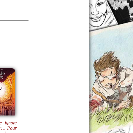
e ignore
uer… Pour