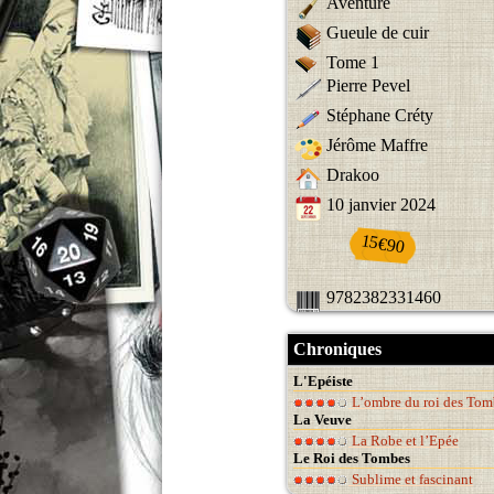
Aventure
Gueule de cuir
Tome 1
Pierre Pevel
Stéphane Créty
Jérôme Maffre
Drakoo
10 janvier 2024
15€90
9782382331460
Chroniques
L'Epéiste
L’ombre du roi des Tom
La Veuve
La Robe et l’Epée
Le Roi des Tombes
Sublime et fascinant