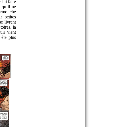
 lui faire
 qu’il ne
carmouche
r petites
e livrent
oires, la
uir vient
 été plus