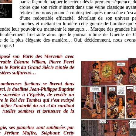
par sa façon de happer le lecteur dès la première séquence, de
croire que son récit s’inscrit dans une veine classique avant
feinte et ne nous prenne à contre-pied après une scène d’es
d’une redoutable efficacité, dévoilant de son univers pa
touches et mettant en lumière cette guerre de l’ombre que s
étendre leur pouvoir ou maintenir le statuquo… Marque des grandes hist
ticulièrement frustrante alors que le journal intime de Gueule de C
ture de la plus élégante des manière… Oui, décidemment, nous avons
r opus !
nsposé son
Paris des Merveille
avec
arrable Étienne Willem, Pierre Pevel
s le Paris du Grand Siècle teintée de
ystères sulfureux…
ombreuses factions se livrent dans
i, le duelliste Jean-Philippe Baptiste
e succéder à l’Epéiste, de revêtir un
re le Roi des Tombes qui s’est extirpé
défier l’autorité du roi et du cardinal
 ruelles sombres et tortueuse de la
gie, ses planches sont sublimées par
de Jérôme Maffre, Stéphane Créty