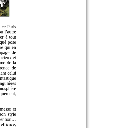
 ce Paris
u l’autre
er à tout
squé pose
re qui en
upage de
acieux et
ome de la
arence de
ant celui
ntastique
ingulières
tmosphère
iquement,
unesse et
son style
ttention…
 efficace,