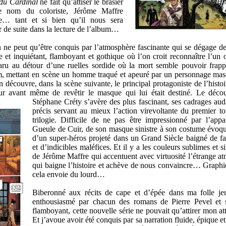
du Cardinal
ne fait qu’attiser le brasier
le nom du coloriste, Jérôme Maffre
e… tant et si bien qu’il nous sera
r de suite dans la lecture de l’album…
 ne peut qu’être conquis par l’atmosphère fascinante qui se dégage de
e et inquiétant, flamboyant et gothique où l’on croit reconnaître l’un o
aru au détour d’une ruelles sordide où la mort semble pouvoir frapp
um, mettant en scène un homme traqué et apeuré par un personnage ma
 découvre, dans la scène suivante, le principal protagoniste de l’histoi
eur avant même de revêtir le masque qui lui était destiné.
Le déco
Stéphane Créty s’avère des plus fascinant, ses cadrages aud
précis servant au mieux l’action virevoltante du premier t
trilogie. Difficile de ne pas être impressionné par l’app
Gueule de Cuir, de son masque sinistre à son costume évoqu
d’un super-héros projeté dans un Grand Siècle baigné de fa
et d’indicibles maléfices. Et il y a les couleurs sublimes et s
de Jérôme Maffre qui accentuent avec virtuosité l’étrange a
qui baigne l’histoire et achève de nous convaincre… Graph
cela envoie du lourd…
Biberonné aux récits de cape et d’épée dans ma folle je
enthousiasmé par chacun des romans de Pierre Pevel et 
flamboyant, cette nouvelle série ne pouvait qu’attirer mon a
Et j’avoue avoir été conquis par sa narration fluide, épique et