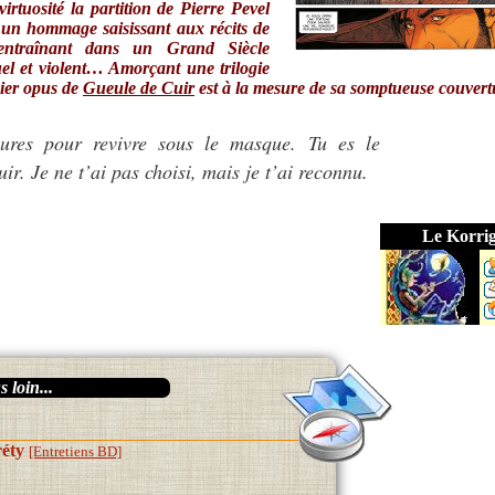
virtuosité la partition de Pierre Pevel
d un hommage saisissant aux récits de
ntraînant dans un Grand Siècle
uel et violent… Amorçant une trilogie
mier opus de
Gueule de Cuir
est à la mesure de sa somptueuse couvert
eures pour revivre sous le masque. Tu es le
r. Je ne t’ai pas choisi, mais je t’ai reconnu.
Le Korri
 loin...
réty
[Entretiens BD]