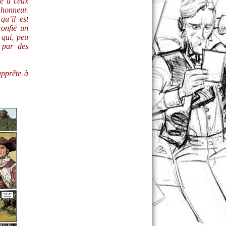
me à ceux
 honneur.
u’il est
confié un
 qui, peu
 par des
apprête à