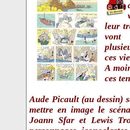
leur t
vont 
plusie
ces vi
A moin
ces te
Aude Picault (au dessin) s
mettre en image le scéna
Joann Sfar et Lewis Tr