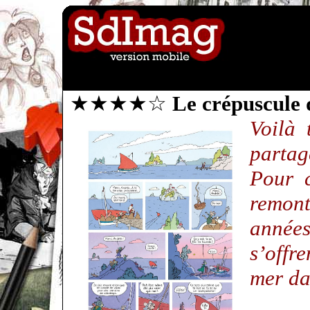
★★★★☆
Le crépuscule 
Voilà 
parta
Pour c
remon
années
s’offr
mer da