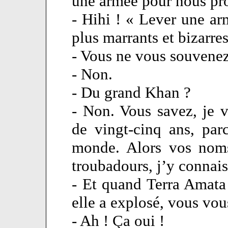
une armée pour nous pro
- Hihi ! « Lever une ar
plus marrants et bizarre
- Vous ne vous souvenez
- Non.
- Du grand Khan ?
- Non. Vous savez, je v
de vingt-cinq ans, pa
monde. Alors vos noms
troubadours, j’y connais
- Et quand Terra Amata
elle a explosé, vous vo
- Ah ! Ça oui !