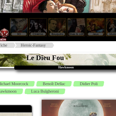
iche
Heroic-Fantasy
Le Dieu Fou
Hawkmoon
ichael Moorcock
Benoît Dellac
Didier Poli
awkmoon
Luca Bulgheroni