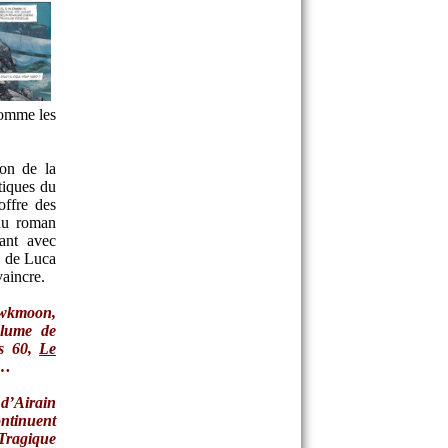
comme les
ion de la
tiques du
ffre des
 du roman
ant avec
né de Luca
aincre.
awkmoon,
plume de
es 60,
Le
t…
d’Airain
ontinuent
Tragique