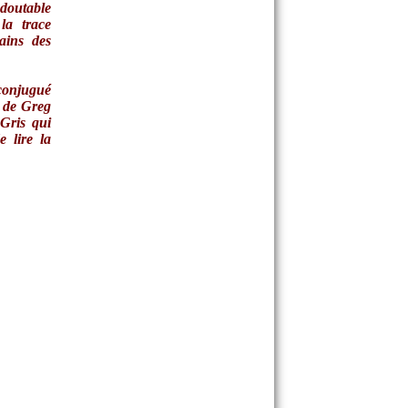
doutable
la trace
ains des
 conjugué
n de Greg
Gris qui
 lire la