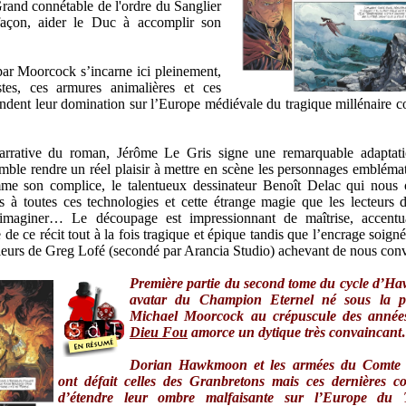
rand connétable de l'ordre du Sanglier
façon, aider le Duc à accomplir son
par Moorcock s’incarne ici pleinement,
stes, ces armures animalières et ces
endent leur domination sur l’Europe médiévale du tragique millénaire 
narrative du roman, Jérôme Le Gris signe une remarquable adaptat
mble rendre un réel plaisir à mettre en scène les personnages embléma
 son complice, le talentueux dessinateur Benoît Delac qui nous o
ps à toutes ces technologies et cette étrange magie que les lecteurs
’imaginer… Le découpage est impressionnant de maîtrise, accentu
e de ce récit tout à la fois tragique et épique tandis que l’encrage soig
leurs de Greg Lofé (secondé par Arancia Studio) achevant de nous conv
Première partie du second tome du cycle d’H
avatar du Champion Eternel né sous la 
Michael Moorcock au crépuscule des anné
Dieu Fou
amorce un dytique très convaincan
Dorian Hawkmoon et les armées du Comte 
ont défait celles des Granbretons mais ces dernières c
d’étendre leur ombre malfaisante sur l’Europe du 