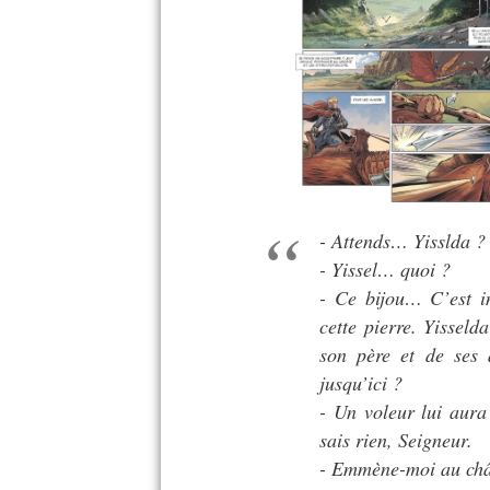
- Attends… Yisslda ?
- Yissel… quoi ?
- Ce bijou… C’est i
cette pierre. Yissel
son père et de ses 
jusqu’ici ?
- Un voleur lui aura
sais rien, Seigneur.
- Emmène-moi au chât