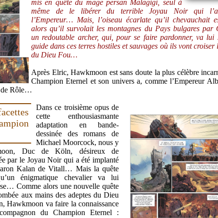
mis en quête du mage persan Malagigi, seul à
même de le libérer du terrible Joyau Noir qui l’a
l’Empereur… Mais, l’oiseau écarlate qu’il chevauchait e
alors qu’il survolait les montagnes du Pays bulgares par
un redoutable archer, qui, pour se faire pardonner, va lui 
guide dans ces terres hostiles et sauvages où ils vont croiser 
du Dieu Fou…
Après Elric, Hawkmoon est sans doute la plus célèbre incar
Champion Eternel et son univers a, comme l’Empereur Albi
eu de Rôle…
Dans ce troisième opus de
acettes
cette enthousiasmante
ampion
adaptation en bande-
dessinée des romans de
Michael Moorcock, nous y
moon, Duc de Köln, désireux de
sée par le Joyau Noir qui a été implanté
Baron Kalan de Vitall… Mais la quête
u’un énigmatique chevalier va lui
rse… Comme alors une nouvelle quête
t tombée aux mains des adeptes du Dieu
, Hawkmoon va faire la connaissance
u compagnon du Champion Eternel :