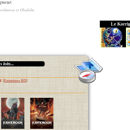
igneur.
Hawkmoon et Oladahn
Le Korri
 loin...
c
[Entretiens BD]