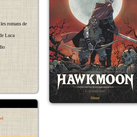
 les romans de
 de Luca
dio
el