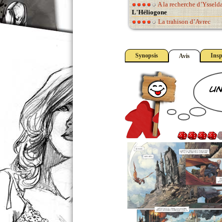
A la recherche d’Ysseld
L'Héliogone
La trahison d’Avrec
Synopsis
Insp
Avis
un