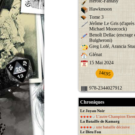
Heroic-Fantasy
Hawkmoon
Tome 3
Jérôme Le Gris (d'après
Michael Moorcock)
Benoît Dellac (encrage
Bulgheroni)
Greg Lofé, Arancia Stu
Glénat
15 Mai 2024
14€95
978-2344027912
Chroniques
Le Joyau Noir
L’autre Champion Etern
La Bataille de Kamarg
une bataille décisive
Le Dieu Fou