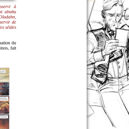
sservi à
st abattu
 Oladahn,
servir de
les séides
nation du
nos, fait