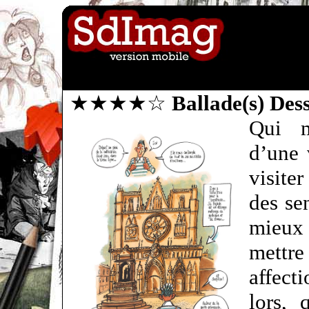
★★★★☆
Ballade(s) Dess
Qui m
d’une 
visite
des se
mieux 
mettr
affect
lors, 