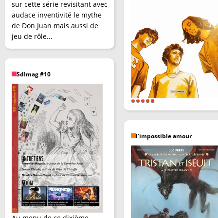
sur cette série revisitant avec
audace inventivité le mythe
de Don Juan mais aussi de
jeu de rôle...
SdImag #10
l’impossible amour
Au menu de ce dixième