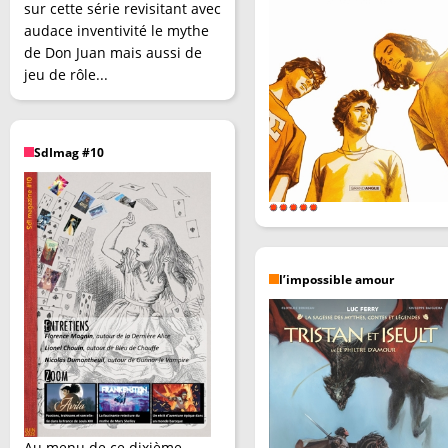
sur cette série revisitant avec
audace inventivité le mythe
de Don Juan mais aussi de
jeu de rôle...
SdImag #10
l’impossible amour
Au menu de ce dixième