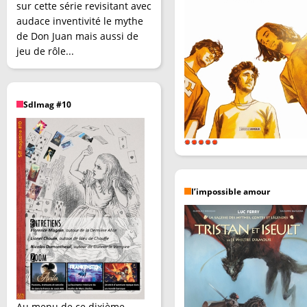
sur cette série revisitant avec
audace inventivité le mythe
de Don Juan mais aussi de
jeu de rôle...
SdImag #10
l’impossible amour
Au menu de ce dixième