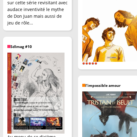
sur cette série revisitant avec
audace inventivité le mythe
de Don Juan mais aussi de
jeu de rôle...
SdImag #10
l’impossible amour
Au menu de ce dixième