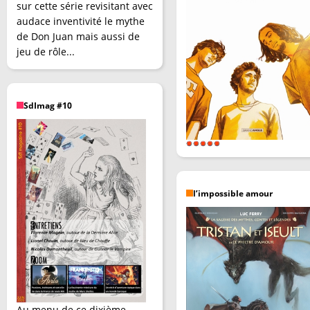
sur cette série revisitant avec
audace inventivité le mythe
de Don Juan mais aussi de
jeu de rôle...
SdImag #10
l’impossible amour
Au menu de ce dixième