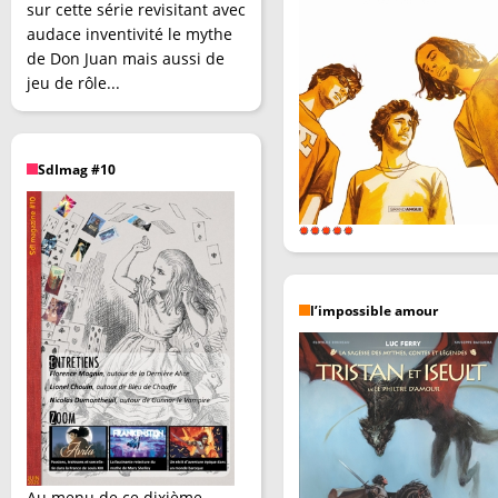
sur cette série revisitant avec
audace inventivité le mythe
de Don Juan mais aussi de
jeu de rôle...
SdImag #10
l’impossible amour
Au menu de ce dixième