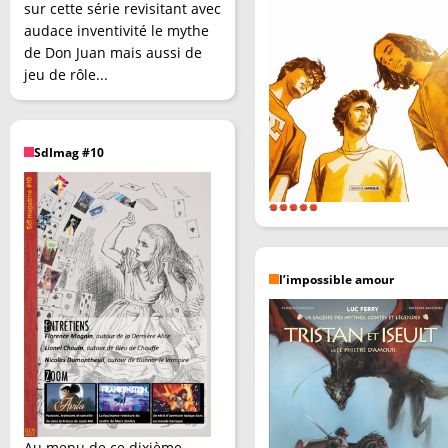
sur cette série revisitant avec
audace inventivité le mythe
de Don Juan mais aussi de
jeu de rôle...
SdImag #10
l’impossible amour
Au menu de ce dixième