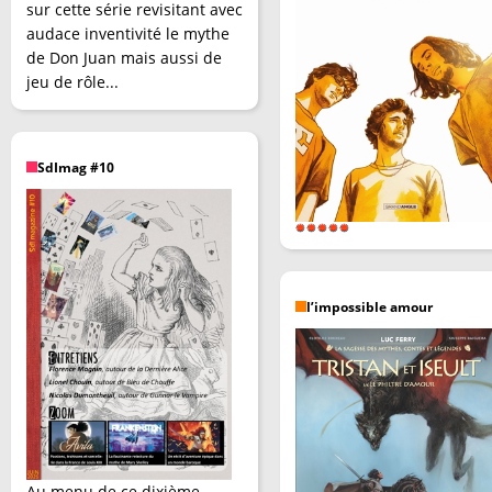
sur cette série revisitant avec
audace inventivité le mythe
de Don Juan mais aussi de
jeu de rôle...
SdImag #10
l’impossible amour
Au menu de ce dixième