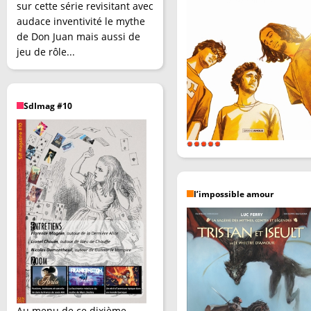
sur cette série revisitant avec
audace inventivité le mythe
de Don Juan mais aussi de
jeu de rôle...
SdImag #10
l’impossible amour
Au menu de ce dixième