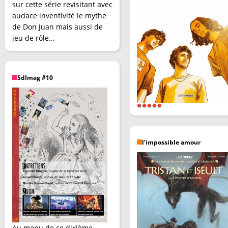
sur cette série revisitant avec
audace inventivité le mythe
de Don Juan mais aussi de
jeu de rôle...
SdImag #10
l’impossible amour
Au menu de ce dixième