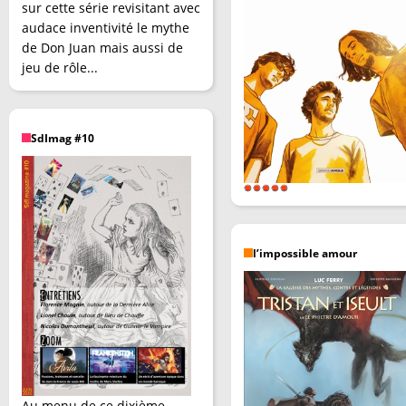
sur cette série revisitant avec
audace inventivité le mythe
de Don Juan mais aussi de
jeu de rôle...
SdImag #10
l’impossible amour
Au menu de ce dixième