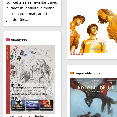
sur cette série revisitant avec
audace inventivité le mythe
de Don Juan mais aussi de
jeu de rôle...
SdImag #10
l’impossible amour
Au menu de ce dixième