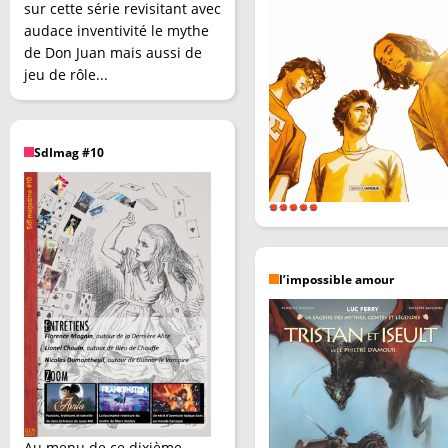
sur cette série revisitant avec
audace inventivité le mythe
de Don Juan mais aussi de
jeu de rôle...
SdImag #10
l’impossible amour
Au menu de ce dixième